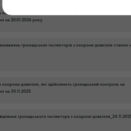
з охорони довкілля, які здійснюють громадський контроль на
ом на 20.01.2026 року
новажень громадських інспекторів з охорони довкілля станом 
з охорони довкілля, які здійснюють громадський контроль на
ом на 30.11.2025
ідчення громадського інспектора з охорони довкілля_24.11.202