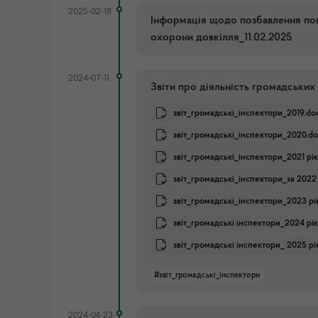
2025-02-18
Інформація щодо позбавлення пов
охорони довкілля_11.02.2025
2024-07-11
Звіти про діяльність громадських 
звіт_громадські_інспектори_2019.do
звіт_громадські_інспектори_2020.do
звіт_громадські_інспектори_2021 рік.
звіт_громадські_інспектори_за 2022 р
звіт_громадські_інспектори_2023 рік
звіт_громадські інспектори_2024 рік.
звіт_громадські інспектори_ 2025 рік
#звіт_громадські_інспектори
2024-04-23