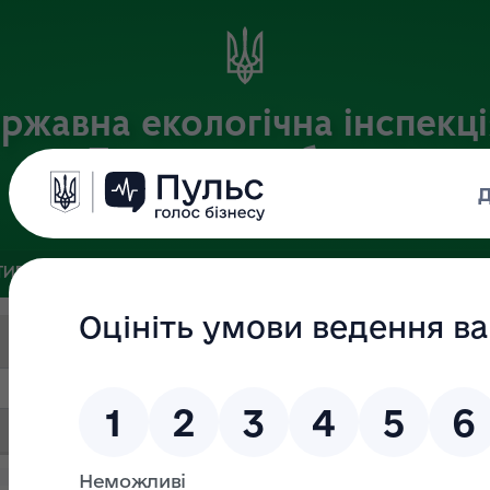
ржавна екологічна інспекці
Львівській області
Офіційний веб-портал
ИВНА БАЗА
ЗВ’ЯЗКИ ІЗ ГРОМАДСЬКІСТЮ ТА ЗМІ
ПУБЛІ
Пошук за текстом
Дата (ВІД)
Дата