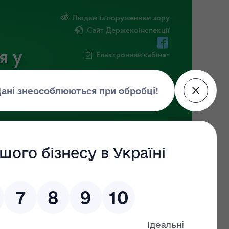
Людям із порушенням зору
Сайт Держекоінспекції
я у
Електронний кабінет
ЧНА ІНФОРМАЦІЯ
НОВИНИ
 (ДО)
ЗНАЙТИ