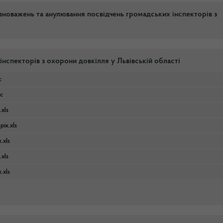
новажень та анулювання посвідчень громадських інспекторів з
інспекторів з охорони довкілля у Львівській області
c
c
xls
ік.xls
.xls
xls
.xls