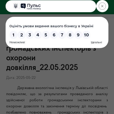
ДЕРЖЕКОІНСПЕКЦІЯ
у Львівській області
Інформація щодо
позбавлення повноважень
громадських інспекторів з
охорони
довкілля_22.05.2025
Дата: 2025-05-22
Державна екологічна інспекція у Львівській області
повідомляє, що за результатами проведеного аналізу
здійсненої роботи громадськими інспекторами з
охорони довкілля та закінчення терміну дії посвідчень
позбавлено повноважень громадських інспекторів з