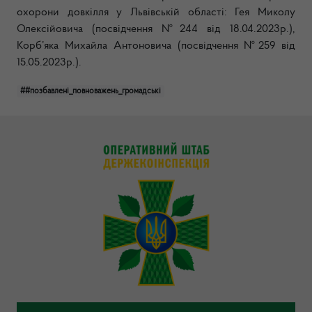
охорони довкілля у Львівській області:
Гея Миколу
Олексійовича (посвідчення №244 від 18.04.2023р.),
Корб’яка Михайла Антоновича (посвідчення №259 від
15.05.2023р.).
##позбавлені_повноважень_громадські