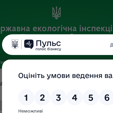
ржавна екологічна інспекці
Львівській області
Офіційний веб-портал
ИВНА БАЗА
ЗВ’ЯЗКИ ІЗ ГРОМАДСЬКІСТЮ ТА ЗМІ
ПУБЛІ
ацію