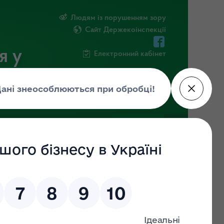
Людям із порушенням зору
Сайт Держекоінспекції
я у
Електронний кабінет
ЧНА ІНФОРМАЦІЯ
НОВИНИ