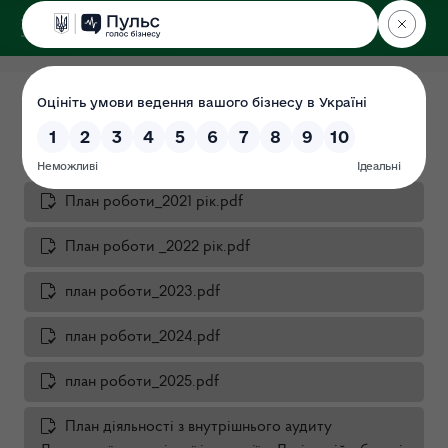
ДЕРЖЕКОІНСПЕКЦІЯ
у Львівській області
План роботи Інспекції
Дата: 2026-01-26
План роботи_2021 рік.pdf
План роботи _2022 рік.pdf
план роботи_2023.pdf
план роботи_2024.pdf
план роботи_2025.pdf
План діяльності з внутрішнього аудиту