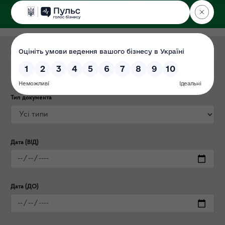
ДЕРЖЕКОІНСПЕКЦІЯ
у Львівській області
Категорія публікації
Тип документа
Дата (ВІД)
Дата (ДО)