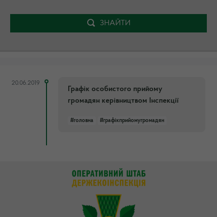
ЗНАЙТИ
20.06.2019
Графік особистого прийому
громадян керівництвом Інспекції
#головна
#графікприйомугромадян