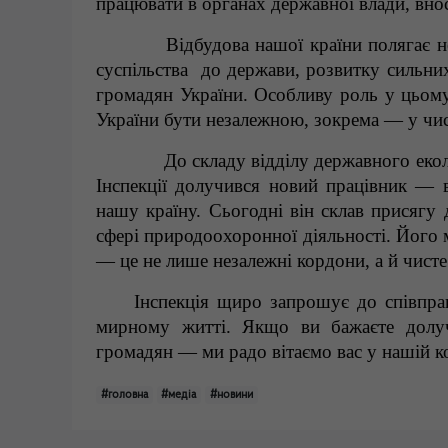
працювати в органах державної влади, внос
Відбудова нашої країни полягає не 
суспільства до держави, розвитку сильних
громадян України. Особливу роль у цьому 
України бути незалежною, зокрема — у чис
До складу відділу державного еколог
Інспекції долучився новий працівник — 
нашу країну. Сьогодні він склав присяг
сфері природоохоронної діяльності. Його 
— це не лише незалежні кордони, а й чист
Інспекція щиро запрошує до співпра
мирному житті. Якщо ви бажаєте долуч
громадян — ми радо вітаємо вас у нашій к
#головна
#медіа
#новини