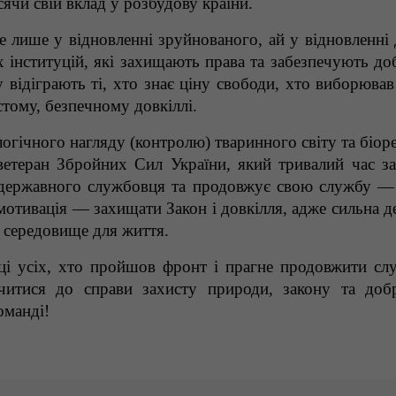
ячи свій вклад у розбудову країни.
лише у відновленні зруйнованого, ай у відновленні 
 інституцій, які захищають права та забезпечують до
відіграють ті, хто знає ціну свободи, хто виборював
тому, безпечному довкіллі.
ічного нагляду (контролю) тваринного світу та біоре
ветеран Збройних Сил України, який тривалий час з
у державного службовця та продовжує свою службу —
мотивація — захищати Закон і довкілля, адже сильна д
е середовище для життя.
ці усіх, хто пройшов фронт і прагне продовжити сл
итися до справи захисту природи, закону та доб
оманді!