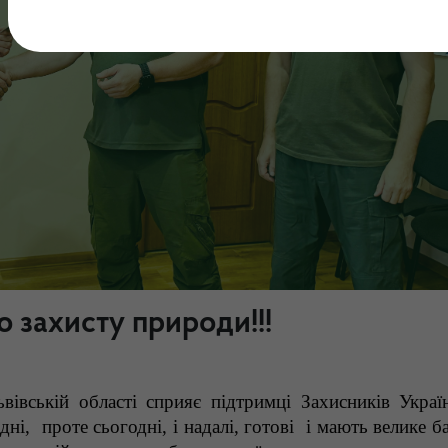
 захисту природи!!!
вівській області сприяє підтримці Захисників Україн
дні,
проте сьогодні, і надалі, готові
і мають велике б