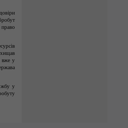
довіри
бробут
 право
сурсів
ахищав
 вже у
ержава
ужбу у
робуту