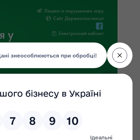
Людям із порушенням зору
Сайт Держекоінспекції
я у
Електронний кабінет
ЧНА ІНФОРМАЦІЯ
НОВИНИ