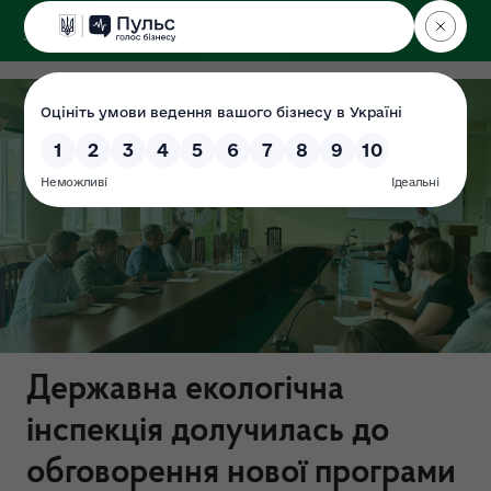
ДЕРЖЕКОІНСПЕКЦІЯ
у Львівській області
Державна екологічна
інспекція долучилась до
обговорення нової програми